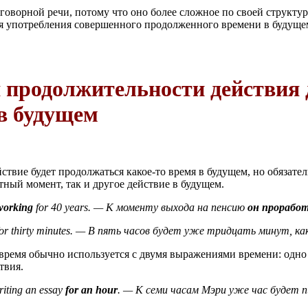
зговорной речи, потому что оно более сложное по своей структу
я употребления совершенного продолженного времени в будуще
 продолжительности действия 
 в будущем
йствие будет продолжаться какое-то время в будущем, но обязате
тный момент, так и другое действие в будущем.
working
for 40 years. — К моменту выхода на пенсию
он прорабо
or thirty minutes. — В пять часов будет уже тридцать минут, ка
ремя обычно используется с двумя выражениями времени: одно у
твия.
riting an essay
for an hour
. — К семи часам Мэри уже час будет п