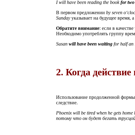
I will have been reading the book
for tw
В первом предложении
by seven o‘clo
Sunday
указывает на будущее время, 
Обратите внимание
: если в качеств
Необходимо употреблять группу време
Susan
will have been waiting
for half an
2. Когда действи
Использование продолженной формы F
следствие.
Phoenix will be tired when he gets home
потому что он будет бегать трусцой