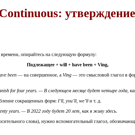
 Continuous: утверждение
 времени, опирайтесь на следующую формулу:
Подлежащее + will + have been + V
ing
,
ave been
— на совершенное, а
V
ing
— это смысловой глагол в ф
nish for four years. — В следующем месяце будет четыре года, ка
ебление сокращенных форм:
I’ll, you’ll, we’ll
и т. д.
wenty years. — В 2022 году будет 20 лет, как я живу здесь.
росительного слова), нужно вспомогательный глагол, обозначаю