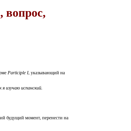
, вопрос,
орме
Participle I
, указывающий на
к я изучаю испанский.
щий будущий момент, перенести на