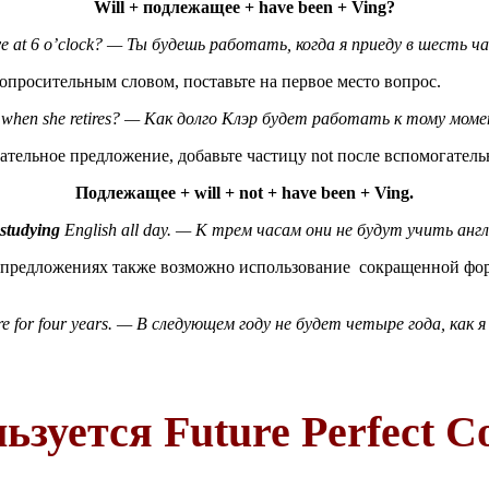
Will + подлежащее + have been + V
ing
?
ve at 6 o’clock? — Ты будешь работать, когда я приеду в шесть ч
опросительным словом, поставьте на первое место вопрос.
when she retires? — Как долго Клэр будет работать к тому моме
тельное предложение, добавьте частицу not после вспомогательн
Подлежащее + will + not + have been + V
ing
.
 studying
English all day. — К трем часам они не будут учить англ
 предложениях также возможно использование сокращенной фор
e for four years. — В следующем году не будет четыре года, как 
ьзуется Future Perfect C