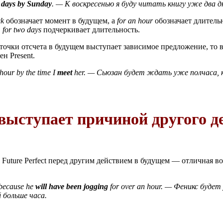
o days by Sunday
. — К воскресенью я буду читать книгу уже два д
ck
обозначает момент в будущем, а
for an hour
обозначает длитель
а
for two days
подчеркивает длительность.
е точки отсчета в будущем выступает зависимое предложение, то 
н Present.
 hour by the time I
meet
her. — Сьюзан будет ждать уже полчаса, ко
е выступает причиной другого д
uture Perfect перед другим действием в будущем — отличная в
 because he
will have been jogging
for over an hour. — Феникс будет
 больше часа.