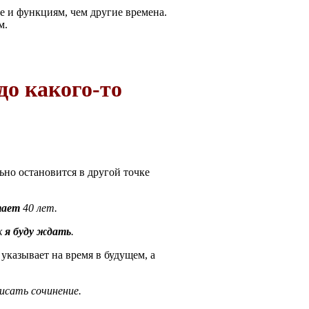
ре и функциям, чем другие времена.
м.
до какого-то
льно остановится в другой точке
тает
40 лет.
к
я буду ждать
.
казывает на время в будущем, а
исать сочинение.