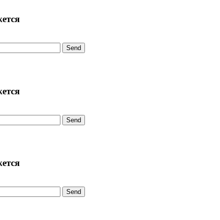
жется
Send
жется
Send
жется
Send