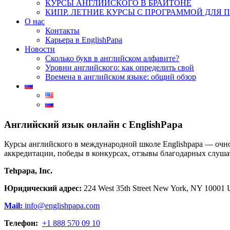
КУРСЫ АНГЛИЙСКОГО В БРАЙТОНЕ
КИПР. ЛЕТНИЕ КУРСЫ С ПРОГРАММОЙ ДЛЯ 
О нас
Контакты
Карьера в EnglishPapa
Новости
Сколько букв в английском алфавите?
Уровни английского: как определить свой​
Времена в английском языке: общий обзор
Английский язык онлайн с EnglishPapa
Курсы английского в международной школе Englishpapa — очно
аккредитации, победы в конкурсах, отзывы благодарных слуша
Tehpapa, Inc.
Юридический адрес:
224 West 35th Street New York, NY 10001
Mail:
info@englishpapa.com
Телефон:
+1 888 570 09 10